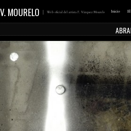
V. MOURELO
Inicio
El
Web oficial del artista F. Vázquez Mourelo
ABRA