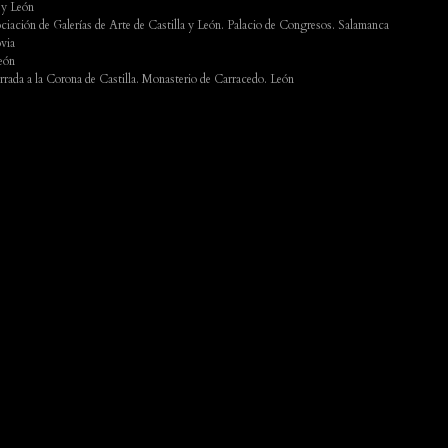
 y León
ación de Galerías de Arte de Castilla y León. Palacio de Congresos. Salamanca
via
eón
rrada a la Corona de Castilla. Monasterio de Carracedo. León