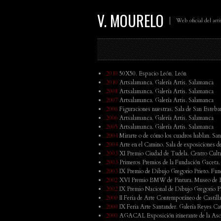
V. MOURELO
Web oficial del art
2010
50X50. Espacio León. León
2010
Artsalamanca. Galería Artis. Salamanca
2008
Artsalamanca. Galería Artis. Salamanca
2007
Artsalamanca. Galería Artis. Salamanca
2006
Figuraciones nuestras. Sala de San Esteba
2006
Artsalamanca. Galería Artis. Salamanca
2005
Artsalamanca. Galería Artis. Salamanca
2004
Mirarte o de cómo los cuadros hablan. S
2004
Arte en el Camino. Sala de exposiciones d
2003
XI Premio Ciudad de Tudela. Centro Cultur
2003
Primeros Premios de la Fundación Gaceta.
2003
IX Premio de Dibujo Gregorio Prieto. Fun
2002
XVI Premio BMW de Pintura. Museo de Be
2002
IX Premio Nacional de Dibujo Gregorio Pr
2000
II Feria de Arte Contemporáneo de Castill
2000
IX Feria Arte Santander. Galería Reyes Ca
2000
AGACAL Exposición itinerante de la Asoci