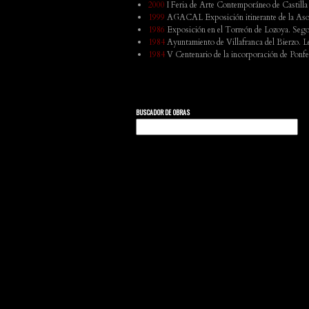
2000
I Feria de Arte Contemporáneo de Castilla
1999
AGACAL Exposición itinerante de la Asoci
1986
Exposición en el Torreón de Lozoya. Sego
1984
Ayuntamiento de Villafranca del Bierzo. L
1984
V Centenario de la incorporación de Ponfe
BUSCADOR DE OBRAS
Buscar: