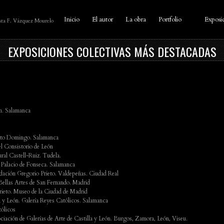
Inicio
El autor
La obra
Portfolio
Exposi
ista F. Vázquez Mourelo
EXPOSICIONES COLECTIVAS MÁS DESTACADAS
n. Salamanca
anto Domingo. Salamanca
el Consistorio de León
al Castell-Ruiz. Tudela.
 Palacio de Fonseca. Salamanca
dación Gregorio Prieto. Valdepeñas. Ciudad Real
llas Artes de San Fernando. Madrid
ieto. Museo de la Ciudad de Madrid
a y León. Galería Reyes Católicos. Salamanca
tólicos
ación de Galerías de Arte de Castilla y León. Burgos, Zamora, León, Viseu.