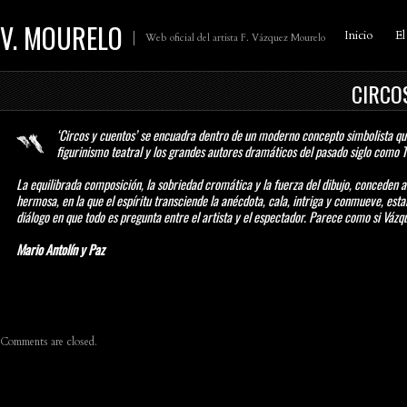
V. MOURELO
Inicio
El
Web oficial del artista F. Vázquez Mourelo
CIRCO
‘Circos y cuentos’ se encuadra dentro de un moderno concepto simbolista que
figurinismo teatral y los grandes autores dramáticos del pasado siglo como
La equilibrada composición, la sobriedad cromática y la fuerza del dibujo, conceden a
hermosa, en la que el espíritu transciende la anécdota, cala, intriga y conmueve, est
diálogo en que todo es pregunta entre el artista y el espectador. Parece como si Vázque
Mario Antolín y Paz
Comments are closed.