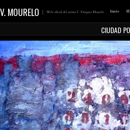
V. MOURELO
Inicio
El
Web oficial del artista F. Vázquez Mourelo
CIUDAD PON