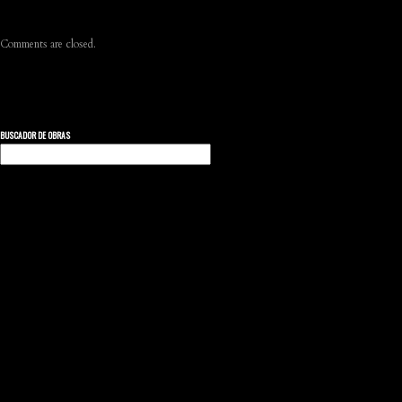
Comments are closed.
BUSCADOR DE OBRAS
Buscar: