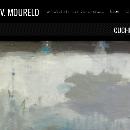
V. MOURELO
Inicio
El
Web oficial del artista F. Vázquez Mourelo
CUCHI