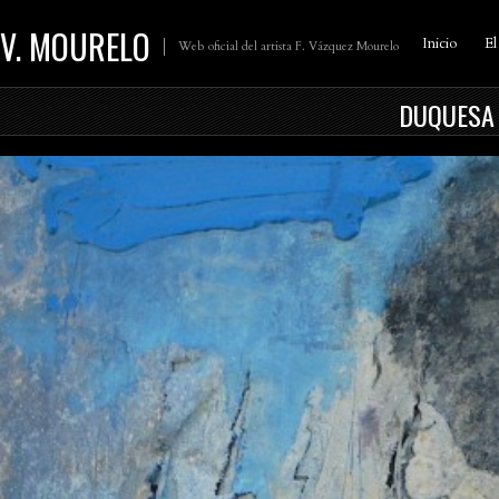
V. MOURELO
Inicio
El
Web oficial del artista F. Vázquez Mourelo
DUQUESA 