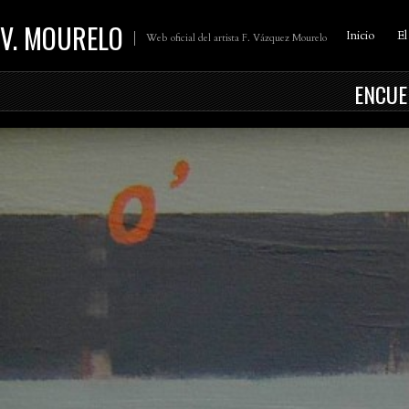
V. MOURELO
Inicio
El
Web oficial del artista F. Vázquez Mourelo
ENCUE