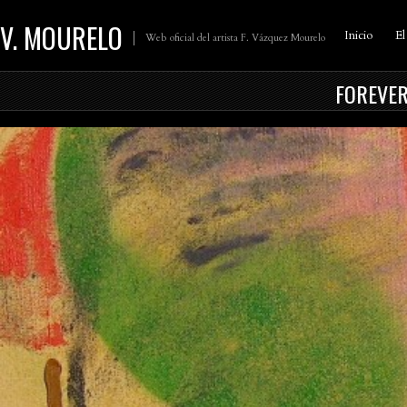
V. MOURELO
Inicio
El
Web oficial del artista F. Vázquez Mourelo
FOREVER