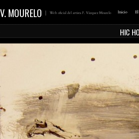
V. MOURELO
Inicio
El
Web oficial del artista F. Vázquez Mourelo
HIC HO