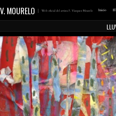
V. MOURELO
Inicio
El
Web oficial del artista F. Vázquez Mourelo
LLU