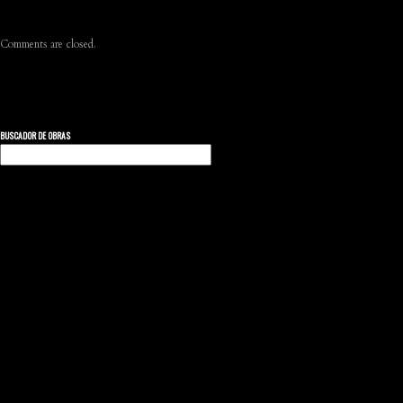
Comments are closed.
BUSCADOR DE OBRAS
Buscar: