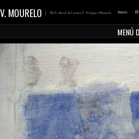
V. MOURELO
Inicio
El
Web oficial del artista F. Vázquez Mourelo
MENÚ D