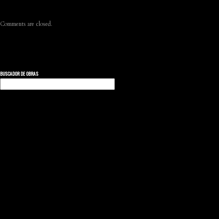
Comments are closed.
BUSCADOR DE OBRAS
Buscar: