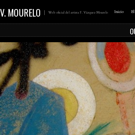
V. MOURELO
Inicio
El
Web oficial del artista F. Vázquez Mourelo
O