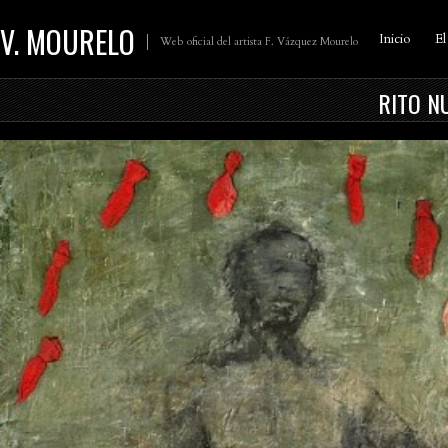
V. MOURELO
Inicio
El
Web oficial del artista F. Vázquez Mourelo
RITO N