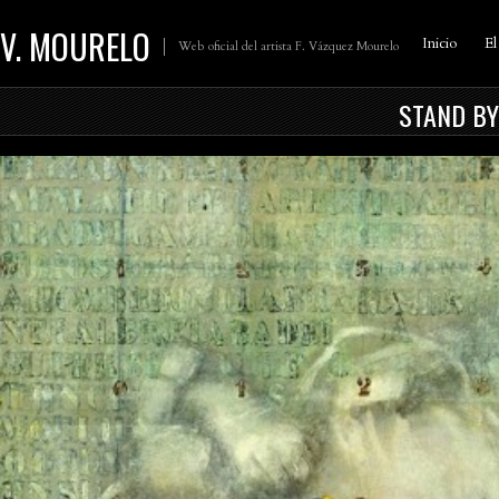
V. MOURELO
Inicio
El
Web oficial del artista F. Vázquez Mourelo
STAND BY