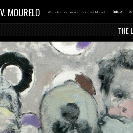
V. MOURELO
Inicio
El
Web oficial del artista F. Vázquez Mourelo
THE 