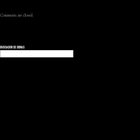
Comments are closed.
BUSCADOR DE OBRAS
Buscar: