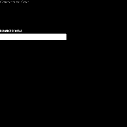
Comments are closed.
BUSCADOR DE OBRAS
Buscar: