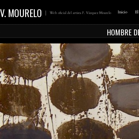
V. MOURELO
Inicio
El
Web oficial del artista F. Vázquez Mourelo
HOMBRE DE